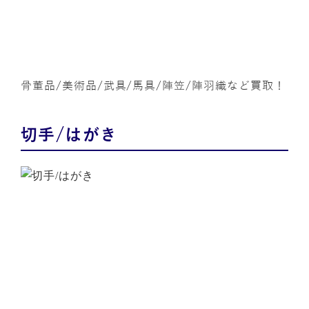
骨董品/美術品/武具/馬具/陣笠/陣羽織など買取！
切手/はがき