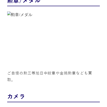
勲章/メダル
ご自慢の勲三等旭日中綬章や金鵄勲章なども買
取。
カメラ